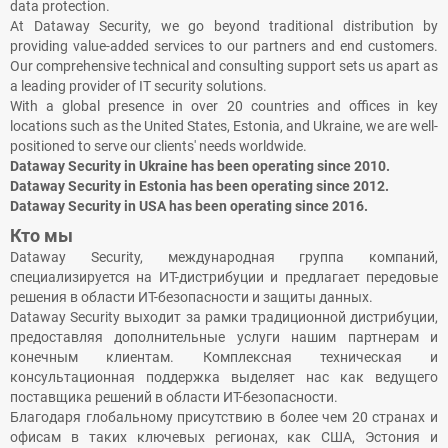
data protection.
At Dataway Security, we go beyond traditional distribution by
providing value-added services to our partners and end customers.
Our comprehensive technical and consulting support sets us apart as
a leading provider of IT security solutions.
With a global presence in over 20 countries and offices in key
locations such as the United States, Estonia, and Ukraine, we are well-
positioned to serve our clients' needs worldwide.
Dataway Security in Ukraine has been operating since 2010.
Dataway Security in Estonia has been operating since 2012.
Dataway Security in USA has been operating since 2016.
Кто мы
Dataway Security, международная группа компаний,
специализируется на ИТ-дистрибуции и предлагает передовые
решения в области ИТ-безопасности и защиты данных.
Dataway Security выходит за рамки традиционной дистрибуции,
предоставляя дополнительные услуги нашим партнерам и
конечным клиентам. Комплексная техническая и
консультационная поддержка выделяет нас как ведущего
поставщика решений в области ИТ-безопасности.
Благодаря глобальному присутствию в более чем 20 странах и
офисам в таких ключевых регионах, как США, Эстония и