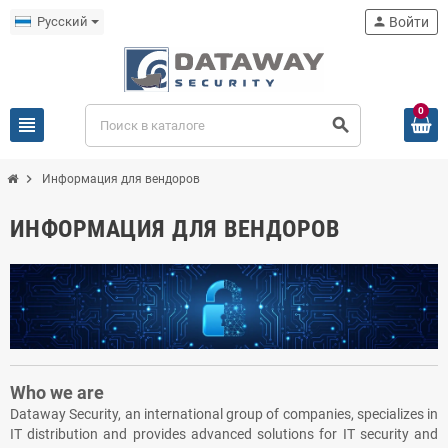
Русский
person
Войти
0
view_headline
search
chevron_right
Информация для вендоров
ИНФОРМАЦИЯ ДЛЯ ВЕНДОРОВ
Who we are
Dataway Security, an international group of companies, specializes in
IT distribution and provides advanced solutions for IT security and