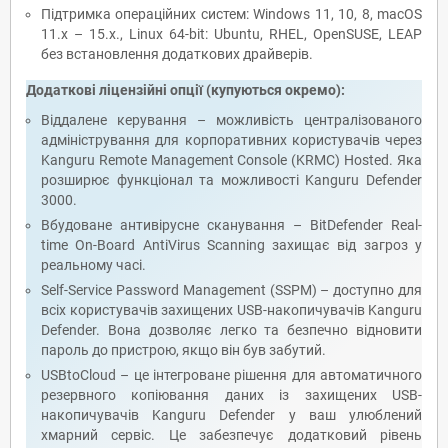
Підтримка операційних систем: Windows 11, 10, 8, macOS
11.x – 15.x., Linux 64-bit: Ubuntu, RHEL, OpenSUSE, LEAP
без встановлення додаткових драйверів.
Додаткові ліцензійні опції (купуються окремо):
Віддалене керування – можливість централізованого
адміністрування для корпоративних користувачів через
Kanguru Remote Management Console (KRMC) Hosted
. Яка
розширює функціонал та можливості Kanguru Defender
3000.
Вбудоване антивірусне сканування –
BitDefender Real-
time On-Board AntiVirus Scanning
захищає від загроз у
реальному часі.
Self-Service Password Management (SSPM)
– доступно для
всіх користувачів захищених USB-накопичувачів Kanguru
Defender. Вона дозволяє легко та безпечно відновити
пароль до пристрою, якщо він був забутий.
USBtoCloud
– це інтегроване рішення для автоматичного
резервного копіювання даних із захищених USB-
накопичувачів Kanguru Defender у ваш улюблений
хмарний сервіс. Це забезпечує додатковий рівень