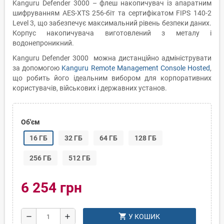
Kanguru Defender 3000 – флеш накопичувач із апаратним
шифруванням AES-XTS 256-біт та сертифікатом FIPS 140-2
Level 3, що забезпечує максимальний рівень безпеки даних.
Корпус накопичувача виготовлений з металу і
водонепроникний.
Kanguru Defender 3000 можна дистанційно адмініструвати
за допомогою
Kanguru Remote Management Console Hosted
,
що робить його ідеальним вибором для корпоративних
користувачів, військових і державних установ.
Об'єм
16 ГБ
32 ГБ
64 ГБ
128 ГБ
256 ГБ
512 ГБ
6 254 грн
shopping_cart
remove
add
У КОШИК