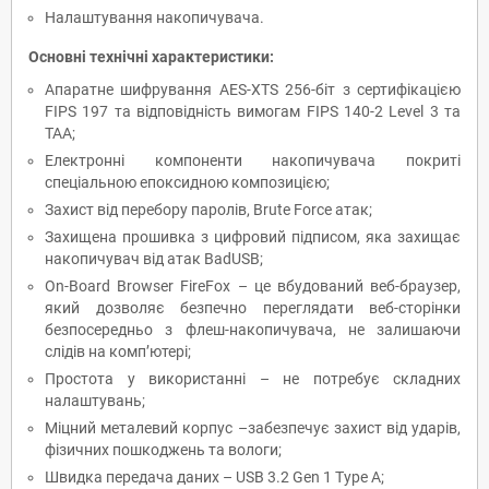
Налаштування накопичувача.
Основні технічні характеристики:
Апаратне шифрування AES-XTS 256-біт з сертифікацією
FIPS 197 та відповідність вимогам FIPS 140-2 Level 3 та
TAA;
Eлектронні компоненти накопичувача покриті
спеціальною епоксидною композицією;
Захист від перебору паролів, Brute Force атак;
Захищена прошивка з цифровий підписом, яка захищає
накопичувач від атак BadUSB;
On-Board Browser FireFox – це вбудований веб-браузер,
який дозволяє безпечно переглядати веб-сторінки
безпосередньо з флеш-накопичувача, не залишаючи
слідів на комп’ютері;
Простота у використанні – не потребує складних
налаштувань;
Міцний металевий корпус –забезпечує захист від ударів,
фізичних пошкоджень та вологи;
Швидка передача даних – USB 3.2 Gen 1 Type A;