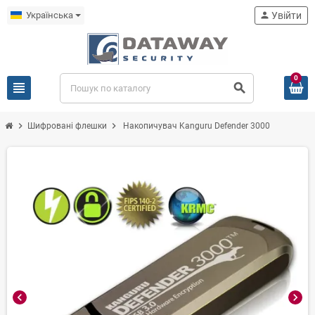
Українська
person
Увійти
0
view_headline
search
chevron_right
chevron_right
Шифровані флешки
Накопичувач Kanguru Defender 3000
chevron_left
chevron_right