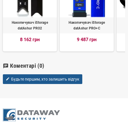
Накопичувач iStorage
Накопичувач iStorage
Н
datAshur PRO2
datAshur PRO+C
8 162 грн
9 487 грн
Коментарі
(0)
chat
Будьте першим, хто залишить відгук
edit