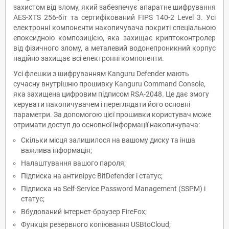
захистом від злому, який забезпечує апаратне шифрування
AES-XTS 256-біт та сертифікований FIPS 140-2 Level 3. Усі
електронні компоненти накопичувача покриті спеціальною
епоксидною композицією, яка захищає криптоконтролер
від фізичного злому, а металевий водонепроникний корпус
надійно захищає всі електронні компоненти.
Усі флешки з шифруванням Kanguru Defender мають
сучасну внутрішню прошивку Kanguru Command Console,
яка захищена цифровим підписом RSA-2048. Це дає змогу
керувати накопичувачем і переглядати його основні
параметри. За допомогою цієї прошивки користувач може
отримати доступ до основної інформації накопичувача:
Скільки місця залишилося на вашому диску та інша
важлива інформація;
Налаштування вашого пароля;
Підписка на антивірус BitDefender і статус;
Підписка на Self-Service Password Management (SSPM) і
статус;
Вбудований інтернет-браузер FireFox;
Функція резервного копіювання USBtoCloud;