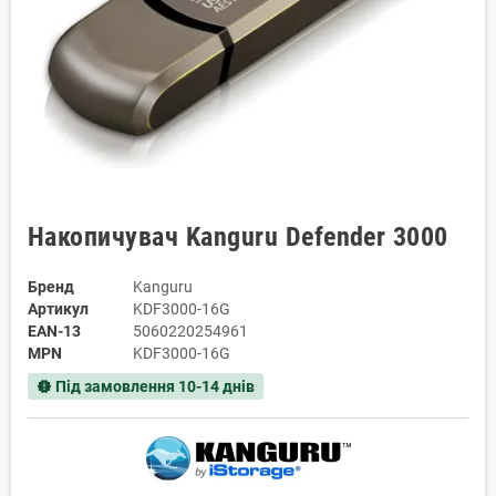
Накопичувач Kanguru Defender 3000
Бренд
Kanguru
Артикул
KDF3000-16G
EAN-13
5060220254961
MPN
KDF3000-16G
Під замовлення 10-14 днів
new_releases