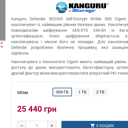
Kanguru Defender SED300 Self-Encrypt NVMe SSD Cigent 
накопичувач із найвищим рівнем безпеки даних. Накопичу
повнодискове шифрування AES-XTS 256-біт із бага
аутентифікацією. Ключ шифрування зберігається в
накопичувача і ніколи його не покидає. Для накопичув
ut_map
Defender розроблено безпечну прошивку, яка захище
підписом.
Накопичувачі з технологією Cigent мають найвищий рівень 
доступу до даних використовують багатофакторну аутент
другий фактор може використовуватися апаратний PKI токен
500 ГБ
1 ТБ
2 ТБ
Об'єм
25 440 грн
shopping_cart
remove
add
У КОШИК