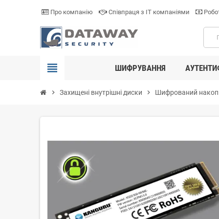
Про компанію
Співпраця з ІТ компаніями
Робот
view_headline
ШИФРУВАННЯ
АУТЕНТИ
chevron_right
Захищені внутрішні диски
chevron_right
Шифрований накопи