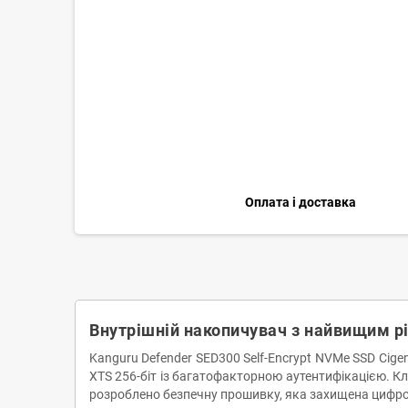
Оплата і доставка
Внутрішній накопичувач з найвищим р
Kanguru Defender SED300 Self-Encrypt NVMe SSD Cig
XTS 256-біт із багатофакторною аутентифікацією. К
розроблено безпечну прошивку, яка захищена цифр