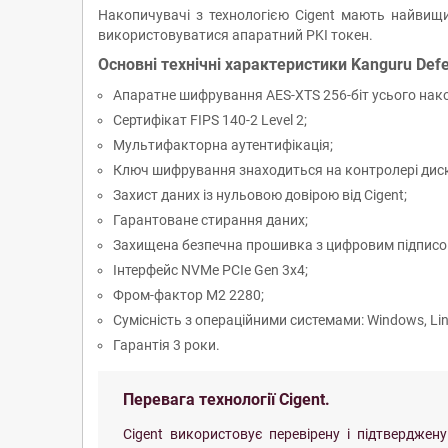
Накопичувачі з технологією Cigent мають найвищ
використовуватися апаратний PKI токен.
Основні технічні характеристики Kanguru Def
Апаратне шифрування AES-XTS 256-біт усього нак
Сертифікат FIPS 140-2 Level 2;
Мультифакторна аутентифікація;
Ключ шифрування знаходиться на контролері диска
Захист даних із нульовою довірою від Cigent;
Гарантоване стирання даних;
Захищена безпечна прошивка з цифровим підписо
Інтерфейс NVMe PCIe Gen 3x4;
Фром-фактор M2 2280;
Сумісність з операційними системами: Windows, Lin
Гарантія 3 роки.
Перевага технології Cigent.
Cigent використовує перевірену і підтвердже