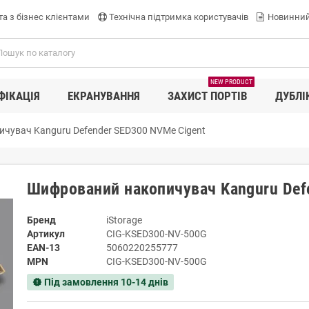
а з бізнес клієнтами
Технічна підтримка користувачів
Новинний
NEW PRODUCT
ФІКАЦІЯ
ЕКРАНУВАННЯ
ЗАХИСТ ПОРТІВ
ДУБЛІ
чувач Kanguru Defender SED300 NVMe Cigent
Шифрований накопичувач Kanguru Def
Бренд
iStorage
Артикул
CIG-KSED300-NV-500G
EAN-13
5060220255777
MPN
CIG-KSED300-NV-500G
Під замовлення 10-14 днів
new_releases