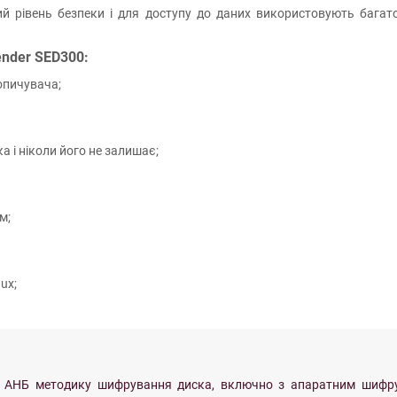
ий рівень безпеки і для доступу до даних використовують багат
ender SED300:
опичувача;
 і ніколи його не залишає;
м;
ux;
ну АНБ методику шифрування диска, включно з апаратним шифру