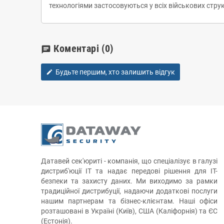
технологіями застосовуються у всіх військових стру
Коментарі
(0)
chat
Будьте першим, хто залишить відгук
edit
Датавей сек'юриті - компанія, що спеціалізує в галузі
дистриб'юції ІТ та надає передові рішення для ІТ-
безпеки та захисту даних. Ми виходимо за рамки
традиційної дистрибуції, надаючи додаткові послуги
нашим партнерам та бізнес-клієнтам. Наші офіси
розташовані в Україні (Київ), США (Каліфорнія) та ЄС
(Естонія).