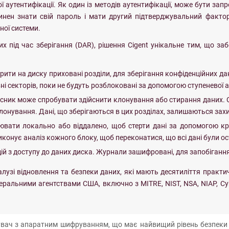
 аутентифікації. Як один із методів аутентифікації, може бути за
ен знати свій пароль і мати другий підтверджувальний фактор, 
ної системи.
х під час зберігання (DAR), рішення Cigent унікальне тим, що за
орити на диску приховані розділи, для зберігання конфіденційних д
ні секторів, поки не будуть розблоковані за допомогою ступеневої а
ник може спробувати здійснити клонування або стирання даних. Cig
клонування. Дані, що зберігаються в цих розділах, залишаються за
ювати локально або віддалено, щоб стерти дані за допомогою кри
иконує аналіз кожного блоку, щоб переконатися, що всі дані були ос
 дій з доступу до даних диска. Журнали зашифровані, для запобігання
алузі відновлення та безпеки даних, які мають десятиліття практи
еральними агентствами США, включно з MITRE, NIST, NSA, NIAP, Cyb
увач з апаратним шифруванням, що має найвищий рівень безпеки з