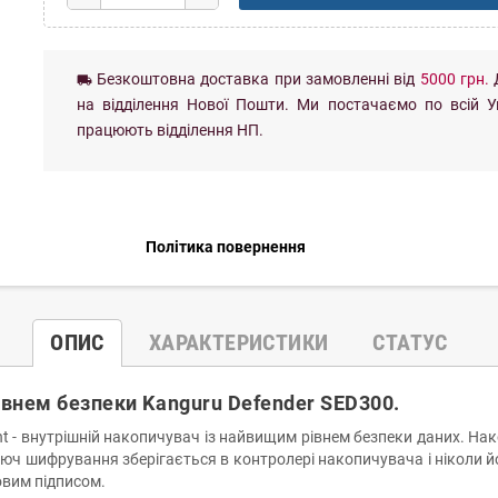
Безкоштовна доставка при замовленні від
5000 грн.
local_shipping
на відділення Нової Пошти. Ми постачаємо по всій Ук
працюють відділення НП.
Політика повернення
ОПИС
ХАРАКТЕРИСТИКИ
СТАТУС
івнем безпеки Kanguru Defender SED300.
ent - внутрішній накопичувач із найвищим рівнем безпеки даних. 
люч шифрування зберігається в контролері накопичувача і ніколи й
овим підписом.