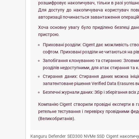
розшифровує накопичувач, тільки в разі успішної
Для доступу до накопичувача користувач повин
авторизації починається завантаження операцій
Хоча основну увагу було приділено безпеці дани
пристрою.
Приховані розділи: Cigent дає можливість ств
софтом. Приховані розділи не читаються на рів
Запобігання клонуванню та стиранню: Зловмис
розділів недоступними, для атак стирання та 
Стирання даних: Стирання даних можна ініці
запатентоване рішення Verified Data Erasures в
Безпечні журнали даних: Збір і зберігання всіх
Компанію Cigent створили провідні експерти в г
ретельне тестування і перевірку провідними фед
(Великобританія).
Kanguru Defender SED300 NVMe SSD Cigent накопич