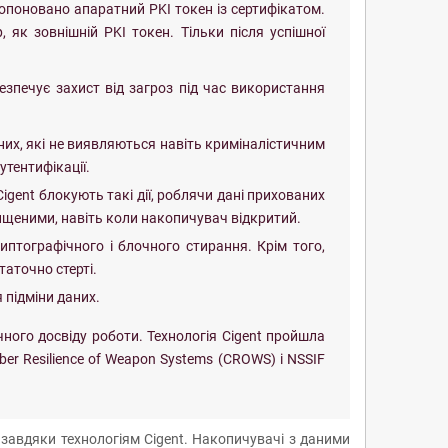
пропоновано апаратний PKI токен із сертифікатом.
як зовнішній PKI токен. Тільки після успішної
безпечує захист від загроз під час використання
аних, які не виявляються навіть криміналістичним
утентифікації.
ent блокують такі дії, роблячи дані прихованих
хищеними, навіть коли накопичувач відкритий.
птографічного і блочного стирання. Крім того,
таточно стерті.
 підміни даних.
чного досвіду роботи. Технологія Cigent пройшла
er Resilience of Weapon Systems (CROWS) і NSSIF
авдяки технологіям Cigent. Накопичувачі з даними