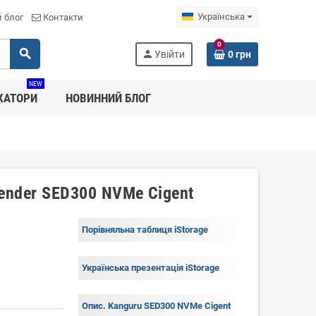
Українська
 блог
Контакти
0
search
person
Увійти
0 грн
NEW
КАТОРИ
НОВИННИЙ БЛОГ
ender SED300 NVMe Cigent
Порівняльна таблиця iStorage
Українська презентація iStorage
Опис. Kanguru SED300 NVMe Cigent