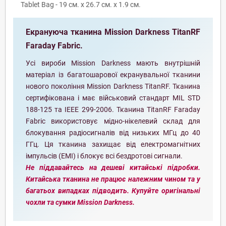
Tablet Bag - 19 см. х 26.7 см. x 1.9 см.
Екрануюча тканина Mission Darkness TitanRF
Faraday Fabric.
Усі вироби Mission Darkness мають внутрішній
матеріал із багатошарової екранувальної тканини
нового покоління Mission Darkness TitanRF. Тканина
сертифікована і має військовий стандарт MIL STD
188-125 та IEEE 299-2006. Тканина TitanRF Faraday
Fabric використовує мідно-нікелевий склад для
блокування радіосигналів від низьких МГц до 40
ГГц. Ця тканина захищає від електромагнітних
імпульсів (ЕМІ) і блокує всі бездротові сигнали.
Не піддавайтесь на дешеві китайські підробки.
Китайська тканина не працює належним чином та у
багатьох випадках підводить. Купуйте оригінальні
чохли та сумки Mission Darkness.