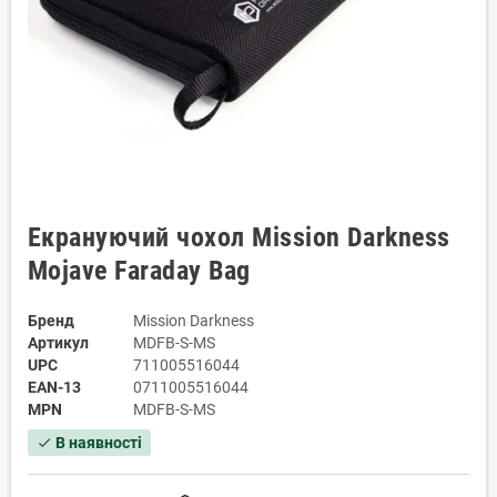
Екрануючий чохол Mission Darkness
Mojave Faraday Bag
Бренд
Mission Darkness
Артикул
MDFB-S-MS
UPC
711005516044
EAN-13
0711005516044
MPN
MDFB-S-MS
В наявності
check