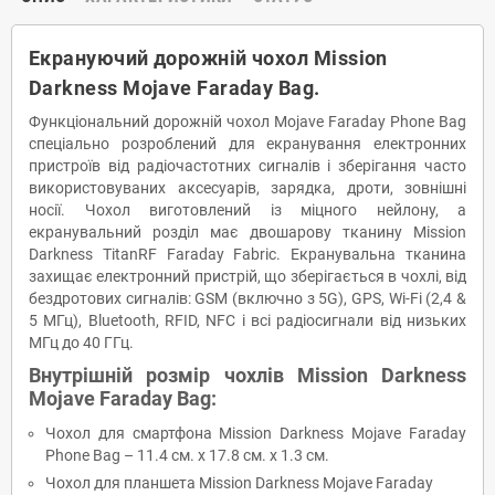
Екрануючий дорожній чохол Mission
Darkness Mojave Faraday Bag.
Функціональний дорожній чохол Mojave Faraday Phone Bag
спеціально розроблений для екранування електронних
пристроїв від радіочастотних сигналів і зберігання часто
використовуваних аксесуарів, зарядка, дроти, зовнішні
носії. Чохол виготовлений із міцного нейлону, а
екранувальний розділ має двошарову тканину Mission
Darkness TitanRF Faraday Fabric. Екранувальна тканина
захищає електронний пристрій, що зберігається в чохлі, від
бездротових сигналів: GSM (включно з 5G), GPS, Wi-Fi (2,4 &
5 МГц), Bluetooth, RFID, NFC і всі радіосигнали від низьких
МГц до 40 ГГц.
Внутрішній розмір чохлів Mission Darkness
Mojave Faraday Bag:
Чохол для смартфона Mission Darkness Mojave Faraday
Phone Bag – 11.4 см. x 17.8 см. x 1.3 см.
Чохол для планшета Mission Darkness Mojave Faraday