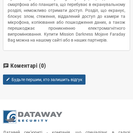
смартфона або планшета, що перебуває в екранувальному
розділі, неможливо отримати доступ. Розділ, що екранує,
блокує злом, стеження, віддалений доступ до камери та
мікрофона, копіювання або пошкодження даних, а також
перешкоджає проникненню електромагнітного
випромінювання. Купити Mission Darkness Mojave Faraday
Bag можна на нашому сайті або в наших партнерів.
Коментарі
(0)
chat
Будьте першим, хто залишить відгук
edit
Датавей сек'юриті - компанія, що спеціалізує в галузі