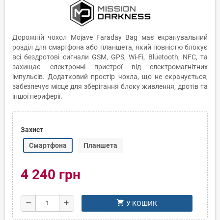
Дорожній чохол Mojave Faraday Bag має екранувальний
розділ для смартфона або планшета, який повністю блокує
всі бездротові сигнали GSM, GPS, Wi-Fi, Bluetooth, NFC, та
захищає електронні пристрої від електромагнітних
імпульсів. Додатковий простір чохла, що не екранується,
забезпечує місце для зберігання блоку живлення, дротів та
іншої периферії.
Захист
Смартфона
Планшета
4 240 грн
shopping_cart
remove
add
У КОШИК