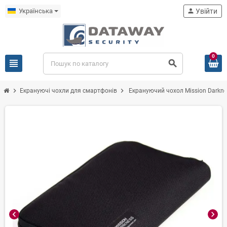
Українська
person
Увійти
0
view_headline
search
chevron_right
chevron_right
Екрануючі чохли для смартфонів
Екрануючий чохол Mission Darkne
chevron_left
chevron_right