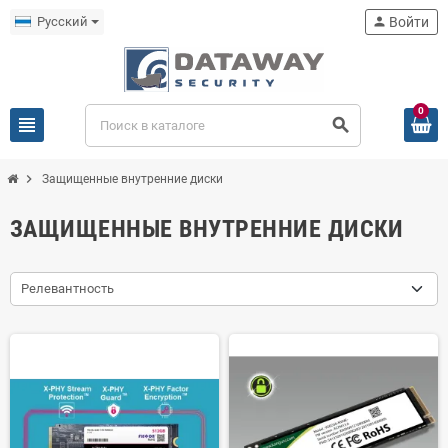
Русский
person
Войти
0
view_headline
search
chevron_right
Защищенные внутренние диски
ЗАЩИЩЕННЫЕ ВНУТРЕННИЕ ДИСКИ
Релевантность