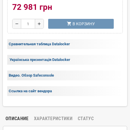
72 981 грн
shopping_cart
remove
add
В КОРЗИНУ
Сравнительная таблица Datalocker
Українська презентація Datalocker
Видео. Обзор Safeconsole
Ссылка на сайт вендора
ОПИСАНИЕ
ХАРАКТЕРИСТИКИ
СТАТУС