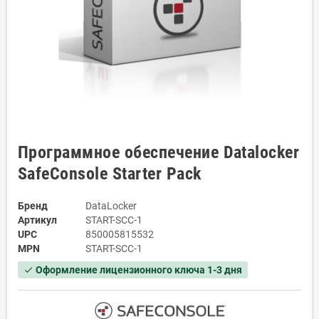
Программное обеспечение Datalocker
SafeConsole Starter Pack
Бренд
DataLocker
Артикул
START-SCC-1
UPC
850005815532
MPN
START-SCC-1
Оформление лицензионного ключа 1-3 дня
check