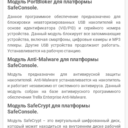
Модуль
PortBloker
для платформы
SafeConsole
.
Данное программное обеспечение предназначено для
блокировки неавторизированных USB накопителей на
основе идентификатора (VID/PID) и серийного номера
устройства. Данный модуль блокирует все запоминающие
устройства, включая смартфоны, цифровые камеры и MP3
плееры. Другие USB устройства продолжают работать.
Устанавливается на рабочую станцию.
Модуль
Anti
-
Malware
для платформы
SafeConsole
.
Модуль предназначен для антивирусной защиты
накопителей. Anti-Malware устанавливается на накопитель
и работает независимо от системного антивируса. Данный
модуль собран на базе антивирусного программного
обеспечения Trellix Enterprise Anti-Malware.
Модуль
Safe
Crypt
для
платформы
SafeConsole
.
Модуль SafeCrypt – это виртуальный шифрованный диск,
который может находиться на внутреннем диске рабочей