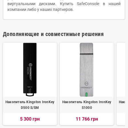
виртуальными дисками. Купить SafeConsole в нашей
компании либо у наших партнеров.
Дополняющие и совместимые решения
Накопитель Kingston IronKey
Накопитель Kingston IronKey
Накоп
D500 S/SM
S1000
5 300 грн
11 766 грн