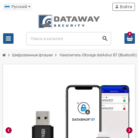
Русский
person
Войти
0
view_headline
search
chevron_right
chevron_right
Шифрованные флэшки
Накопитель iStorage datAshur BT (Bluetooth).
chevron_left
chevron_right