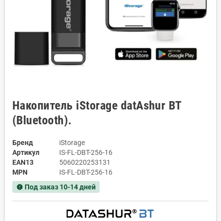
Накопитель iStorage datAshur BT
(Bluetooth).
Бренд
iStorage
Артикул
IS-FL-DBT-256-16
EAN13
5060220253131
MPN
IS-FL-DBT-256-16
Под заказ 10-14 дней
new_releases