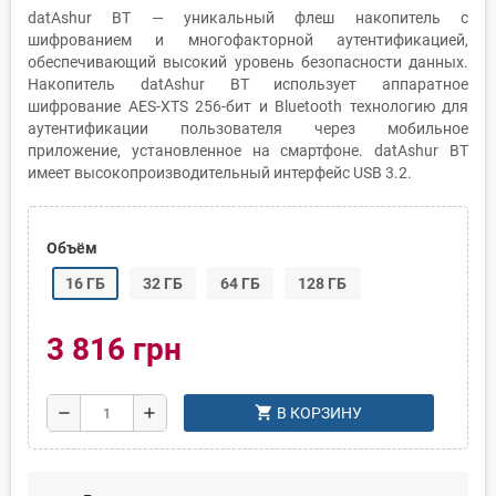
datAshur BT — уникальный флеш накопитель с
шифрованием и многофакторной аутентификацией,
обеспечивающий высокий уровень безопасности данных.
Накопитель datAshur BT использует аппаратное
шифрование AES-XTS 256-бит и Bluetooth технологию для
аутентификации пользователя через мобильное
приложение, установленное на смартфоне. datAshur BT
имеет высокопроизводительный интерфейс USB 3.2.
Объём
16 ГБ
32 ГБ
64 ГБ
128 ГБ
3 816 грн
shopping_cart
remove
add
В КОРЗИНУ