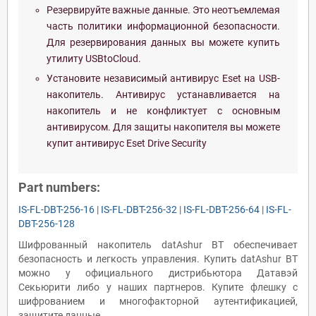
Резервируйте важные данные. Это неотъемлемая
часть политики информационной безопасности.
Для резервирования данных вы можете купить
утилиту
USBtoCloud
.
Установите независимый антивирус Eset на USB-
накопитель. Антивирус устанавливается на
накопитель и не конфликтует с основным
антивирусом. Для защиты накопителя вы можете
купит антивирус
Eset Drive Security
Part numbers:
IS-FL-DBT-256-16
|
IS-FL-DBT-256-32
|
IS-FL-DBT-256-64
|
IS-FL-
DBT-256-128
Шифрованный накопитель datAshur BT обеспечивает
безопасность и легкость управления. Купить datAshur BT
можно у официального дистрибьютора Датавэй
Секьюрити либо у наших партнеров. Купите флешку с
шифрованием и многофакторной аутентификацией,
защитите данные.