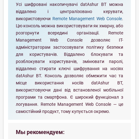
Усі шифровані накопичувачі datAshur BT можна
віддалено і централізовано керувати,
використовуючи
Remote Management Web Console
.
Цю консоль можна використовувати як хмарну, або
розгорнути всередині організації. Remote
Management Web Console дозволяє ІТ-
адміністраторам застосовувати політику безпеки
для користувачів. Віддалено блокувати та
розблокувати користувачів, змінювати паролі,
віддалено стирати ключі шифрування на носіях
datAshur BT. Консоль дозволяє обмежити час та
місце використання носіїв datAshur BT,
використовуючи дані від встановленої мобільної
програми та смартфона. Є широкий функціонал з
логування. Remote Management Web Console — це
самостійний продукт, тому купується окремо.
Мы рекомендуем: