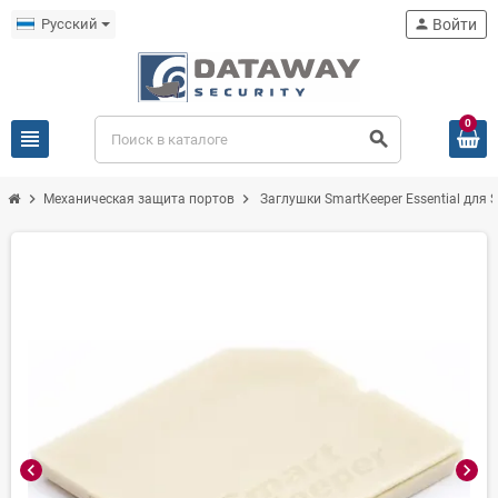
Русский
person
Войти
0
view_headline
search
chevron_right
chevron_right
Механическая защита портов
Заглушки SmartKeeper Essential для S
chevron_left
chevron_right