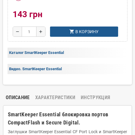
143 грн
shopping_cart
remove
add
В КОРЗИНУ
Каталог SmartKeeper Essential
Видео. SmartKeeper Essential
ОПИСАНИЕ
ХАРАКТЕРИСТИКИ
ИНСТРУКЦИЯ
SmartKeeper Essential блокировка портов
CompactFlash и Secure Digital.
Заглушки SmartKeeper Essential CF Port Lock и SmartKeeper