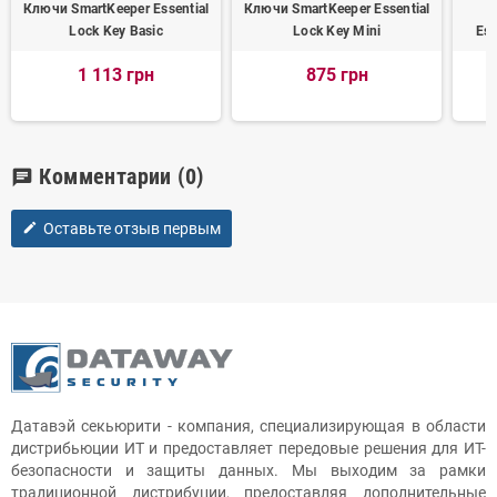
Ключи SmartKeeper Essential
Ключи SmartKeeper Essential
З
Lock Key Basic
Lock Key Mini
Ess
1 113 грн
875 грн
Комментарии
(0)
chat
Оставьте отзыв первым
edit
Датавэй секьюрити - компания, специализирующая в области
дистрибьюции ИТ и предоставляет передовые решения для ИТ-
безопасности и защиты данных. Мы выходим за рамки
традиционной дистрибуции, предоставляя дополнительные