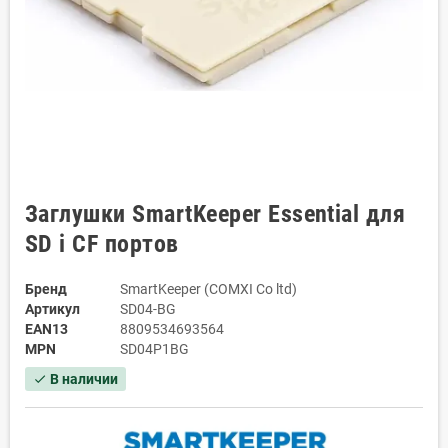
Заглушки SmartKeeper Essential для
SD і CF портов
Бренд
SmartKeeper (COMXI Co ltd)
Артикул
SD04-BG
EAN13
8809534693564
MPN
SD04P1BG
В наличии
check