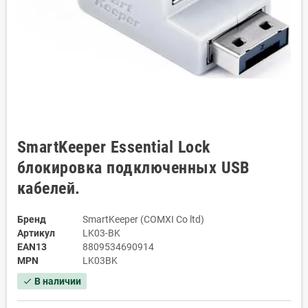
SmartKeeper Essential Lock
блокировка подключенных USB
кабелей.
Бренд
SmartKeeper (COMXI Co ltd)
Артикул
LK03-BK
EAN13
8809534690914
MPN
LK03BK
В наличии
check