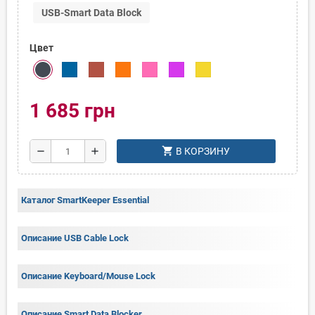
USB-Smart Data Block
Цвет
1 685 грн
shopping_cart
remove
add
В КОРЗИНУ
Каталог SmartKeeper Essential
Описание USB Cable Lock
Описание Keyboard/Mouse Lock
Описание Smart Data Blocker