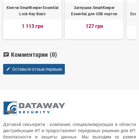
Ключи SmartKeeper Essential
Заглушки SmartKeeper
З
Lock Key Basic
Essential для USB портов
Esse
1 113 грн
127 грн
Комментарии
(0)
chat
Оставьте отзыв первым
edit
Датавэй секьюрити - компания, специализирующая в области
дистрибьюции ИТ и предоставляет передовые решения для ИТ-
безопасности и защиты данных. Мы выходим за рамки