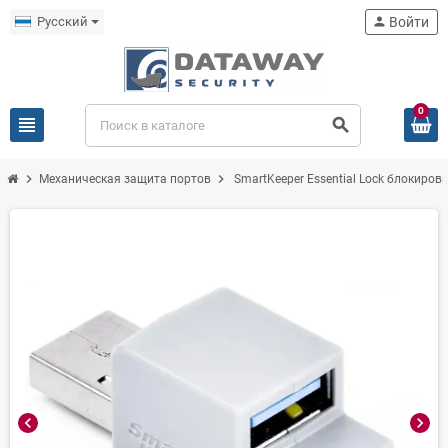
Русский
person
Войти
0
view_headline
search
chevron_right
chevron_right
Механическая защита портов
SmartKeeper Essential Lock блокиро
chevron_left
chevron_right